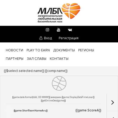
Вход
Регистрация
НОВОСТИ
PLAY TO EARN
ДОКУМЕНТЫ
РЕГИОНЫ
ПАРТНЕРЫ
ЗАЛ СЛАВЫ
КОНТАКТЫ
Турнир:
{{$select.selected.name}}
{{comp.name}}
{{game.date.format('ddd, DD MMM')}} завершен
{{game.DisplayDateTimeLocal}}
{{getOnlineDesc(game)}}
{{game.ScoreA}}
{{game.ShortTeamNameAru}}