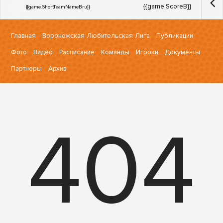
{{game.ScoreB}}
{{game.ShortTeamNameBru}}
Главная
Воронежская Любительская Лига
Публикации
Фото
Видео
Расписание
Команды
Игроки
Документы
Партнеры
Архив
404