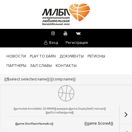
Вход
Регистрация
НОВОСТИ
PLAY TO EARN
ДОКУМЕНТЫ
РЕГИОНЫ
ПАРТНЕРЫ
ЗАЛ СЛАВЫ
КОНТАКТЫ
Турнир:
{{$select.selected.name}}
{{comp.name}}
{{game.date.format('ddd, DD MMM')}} завершен
{{game.DisplayDateTimeLocal}}
{{getOnlineDesc(game)}}
{{game.ScoreA}}
{{game.ShortTeamNameAru}}