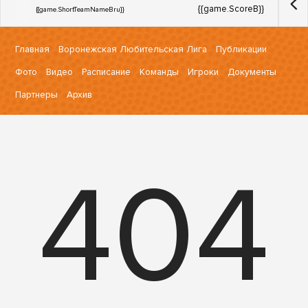
{{game.ScoreB}}
{{game.ShortTeamNameBru}}
Главная
Воронежская Любительская Лига
Публикации
Фото
Видео
Расписание
Команды
Игроки
Документы
Партнеры
Архив
404