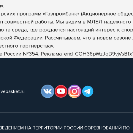
».
ерских программ «Газпромбанк» (Акционерное общес
п совместной работы. Мы видим в МЛБЛ надежного и
о та среда, где рождается настоящий интерес к спор
ской Федерации. Рассчитываем, что в новом сезоне
естного партнёрства».
нка России №354. Реклама. erid: CQH36pWzJqD9vjVs
ovebasket.ru
ВЕДЕНИЕМ НА ТЕРРИТОРИИ РОССИИ СОРЕВНОВАНИЙ ПО