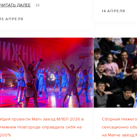
ЧИТАТЬ ДАЛЕЕ
14 АПРЕЛЯ
15 АПРЕЛЯ
Идея провести Матч звезд МЛБЛ 2026 в
Сборная Нижего
Нижнем Новгороде оправдала себя на
сенсационно об
200%
на Матче звёзд